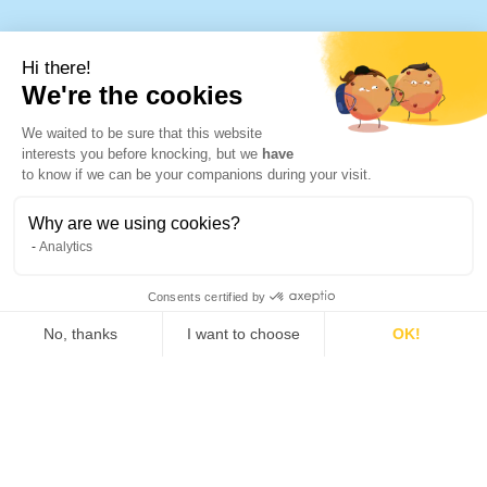
Get In Touch
Hi there!
We're the cookies
4 Avenue Jean Monnet
31770 Colomiers, France
We waited to be sure that this website
contact@adveez.com
interests you before knocking, but we
have
to know if we can be your companions during your visit.
France +33 (0)5 81 76 16 80
Why are we using cookies?
USA +1 980 362 0000
Analytics
Quicklinks
Consents certified by
No, thanks
I want to choose
OK!
HOME
Consent Management Platform: Personalize Your Options
Axeptio consent
SOLUTIONS
EXPERTISE
Our platform empowers you to tailor and manage your privacy settings, ensuring co
ABOUT US
JOB OFFERS