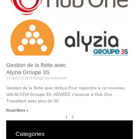
Gestion de la flotte avec
Alyzia Groupe 3S
13 août 2019
Aucun commentaire
Gestion de la flotte avec Airbus Pour répondre à ce nouveau
défi ALYZIA Groupe 3S, ADVEEZ s’associe à Hub One.
Travaillant avec plus de 50
Read More »
1
2
Categories