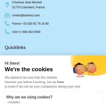
4 Avenue Jean Monnet
31770 Colomiers, France
contact@adveez.com
France +33 (0)5 81 76 16 80
USA +1 980 362 0000
Quicklinks
HOME
Hi there!
SOLUTIONS
We're the cookies
EXPERTISE
ABOUT US
We waited to be sure that this website
JOB OFFERS
interests you before knocking, but we
have
to know if we can be your companions during your visit.
Newsletter
Why are we using cookies?
Analytics