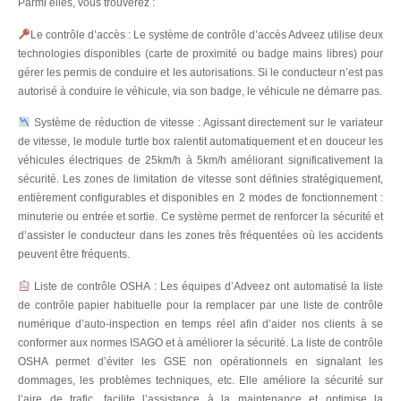
Parmi elles, vous trouverez :
Le contrôle d’accès : Le système de contrôle d’accès Adveez utilise deux
technologies disponibles (carte de proximité ou badge mains libres) pour
gérer les permis de conduire et les autorisations. Si le conducteur n’est pas
autorisé à conduire le véhicule, via son badge, le véhicule ne démarre pas.
Système de réduction de vitesse : Agissant directement sur le variateur
de vitesse, le module turtle box ralentit automatiquement et en douceur les
véhicules électriques de 25km/h à 5km/h améliorant significativement la
sécurité. Les zones de limitation de vitesse sont définies stratégiquement,
entièrement configurables et disponibles en 2 modes de fonctionnement :
minuterie ou entrée et sortie. Ce système permet de renforcer la sécurité et
d’assister le conducteur dans les zones très fréquentées où les accidents
peuvent être fréquents.
Liste de contrôle OSHA : Les équipes d’Adveez ont automatisé la liste
de contrôle papier habituelle pour la remplacer par une liste de contrôle
numérique d’auto-inspection en temps réel afin d’aider nos clients à se
conformer aux normes ISAGO et à améliorer la sécurité. La liste de contrôle
OSHA permet d’éviter les GSE non opérationnels en signalant les
dommages, les problèmes techniques, etc. Elle améliore la sécurité sur
l’aire de trafic, facilite l’assistance à la maintenance et optimise la