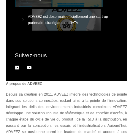
ADVEEZ est désormais officiellement une start-up
partenaire stratégique de l'IATA.
Suivez-nous
A propos de ADVEEZ
Depuis sa création en 2011, ADVEEZ intègre des technologies de pointe
dans ses solutions connectées, restant ainsi à la pointe de l’innovation.
Intégrant les défis des environnements industriels complexes, ADVEEZ
développe une solution robuste de télématique et de contrôle d’accès, à
chaque étape du cycle de vie du produit : de la R&D à la distribution, en
passant par la conception, les essais et l’industrialisation. Aujourd’hui,
ADVEEZ se positionne parmi les leaders du marché et apporte à ses