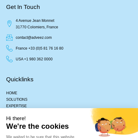
Get In Touch
4 Avenue Jean Monnet
31770 Colomiers, France
contact@adveez.com
France +33 (0)5 81 76 16 80
USA +1 980 362 0000
Quicklinks
HOME
SOLUTIONS
EXPERTISE
ABOUT US
Hi there!
JOB OFFERS
We're the cookies
We waited to be sure that this website