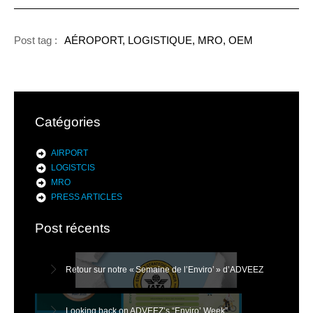
Post tag :
AÉROPORT, LOGISTIQUE, MRO, OEM
Catégories
AIRPORT
LOGISTCIS
MRO
PRESS ARTICLES
Post récents
Retour sur notre « Semaine de l’Enviro’ » d’ADVEEZ
Looking back on ADVEEZ’s “Enviro’ Week”