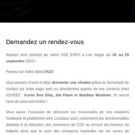
Demandez un rendez-vous
Adveez sera présent au salon GSE EXPO à Las Vegas du
26 au 28
septembre
2023 !
Passez sur notre stand
#422
!
Vous pouvez d’ores et déjà
demander une réunion
grâce au formulaire de
contact sur notre page web ou directement auprès de vos contacts chez
ADVEEZ :
Karim Ben Dhia, Jim Flaws et Matthias Moulinier
. Ils seront
ravis de vous rencontrer !
Vous aurez l’occasion de découvrir les nouveautés de nos solutions
hardware et plateforme web Localeez avec notamment les fonctionnalités
dédiées à la réduction des émissions de CO2 ou encore les niveaux de
batterie ainsi que le suivi des chargeurs implantés sur les zones de